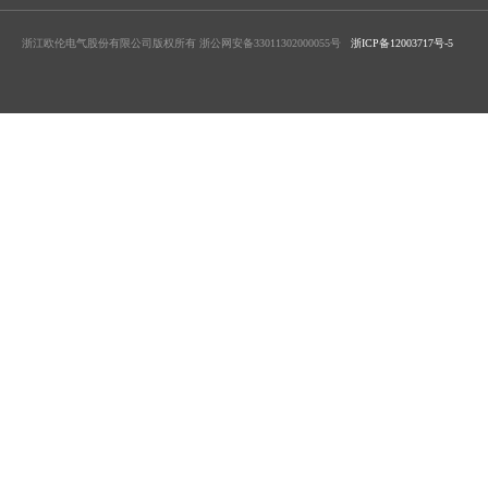
浙江欧伦电气股份有限公司版权所有 浙公网安备33011302000055号
浙ICP备12003717号-5