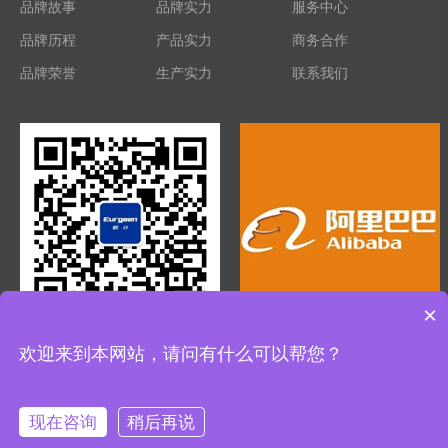
品牌故事
品牌实力
服务中心
品牌历程
产品实力
商务合作
品牌荣誉
生产实力
联系我们
×
微信公众号
阿里巴巴旗舰店
欢迎来到本网站，请问有什么可以帮您？
浙江欧伦电气股份有限公司版权所有 浙公网安备33011302000055号
浙ICP备12003717号-5
现在咨询
稍后再说